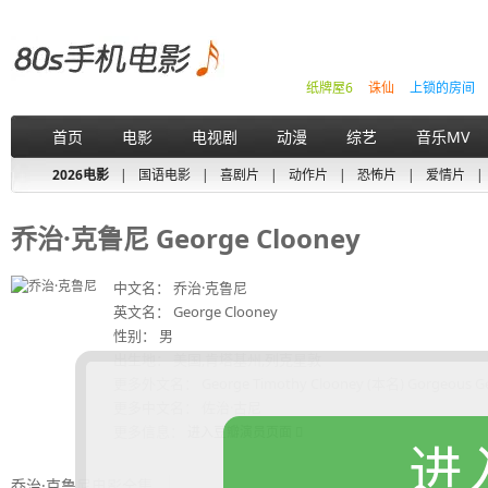
纸牌屋6
诛仙
上锁的房间
首页
电影
电视剧
动漫
综艺
音乐MV
2026电影
|
国语电影
|
喜剧片
|
动作片
|
恐怖片
|
爱情片
|
乔治·克鲁尼 George Clooney
中文名： 乔治·克鲁尼
英文名： George Clooney
性别： 男
出生地： 美国,肯塔基州,列克星敦
更多外文名： George Timothy Clooney (本名) Gorgeous G
更多中文名： 佐治·古尼
更多信息：
进入豆瓣演员页面
进
乔治·克鲁尼电影全集