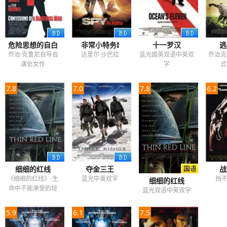
危险思想的自白
非常小特务I
十一罗汉
逃
乔治·克鲁尼自导自
达里尔·沙巴拉
蓝光国英双语中英双
乔治克
演处女作
字
式
7.8
7.0
7.8
6.2
细细的红线
夺金三王
战
《细细的红线》-生
蓝光中英双字
挡
细细的红线
命中不能承受的轻
蓝光双语中英双字
5.9
6.1
7.5