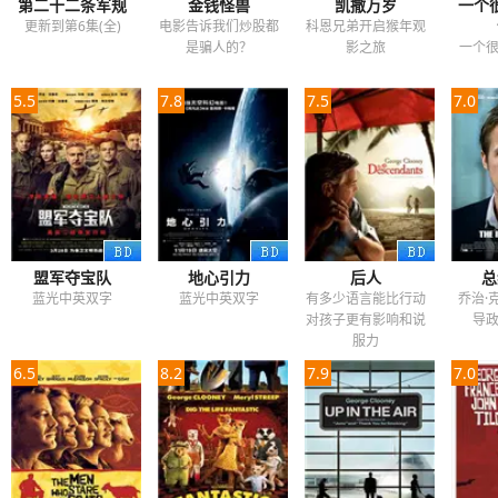
第二十二条军规
金钱怪兽
凯撒万岁
一个
更新到第6集(全)
电影告诉我们炒股都
科恩兄弟开启猴年观
是骗人的？
影之旅
一个
5.5
7.8
7.5
7.0
盟军夺宝队
地心引力
后人
总
蓝光中英双字
蓝光中英双字
有多少语言能比行动
乔治·
对孩子更有影响和说
导
服力
6.5
8.2
7.9
7.0