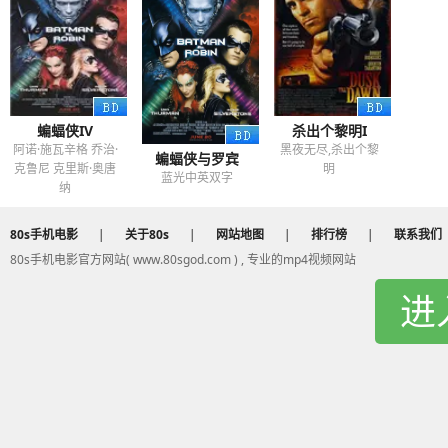
蝙蝠侠IV
杀出个黎明I
阿诺·施瓦辛格 乔治·
黑夜无尽,杀出个黎
蝙蝠侠与罗宾
克鲁尼 克里斯·奥唐
明
蓝光中英双字
纳
80s手机电影
|
关于80s
|
网站地图
|
排行榜
|
联系我们
80s手机电影官方网站( www.80sgod.com ) , 专业的mp4视频网站
进