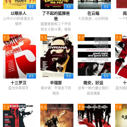
以眼杀人
了不起的狐狸爸
在云端
阅
爸
心中小小的浪漫主义
人在旅途，心归何处
一个
情怀
狐狸爸爸和三个坏农
场主斗智斗勇，偷些
食物，来养活自己的
7.3
7.1
7.7
7.1
家庭
十三罗汉
辛瑞那
晚安，好运
十
蓝光中英双字
谍对谍：平常态下的
总有一种力量让我们
蓝光国
暗伤
泪流满面
7.3
6.0
7.9
7.8