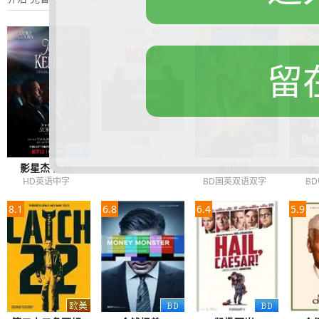
7.9
6.6
留
双狼
BD中英双字
影星杰·凯利
闪电侠
天
HD英语中字
BD国英双语双字
B
8.1
6.8
6.4
5.9