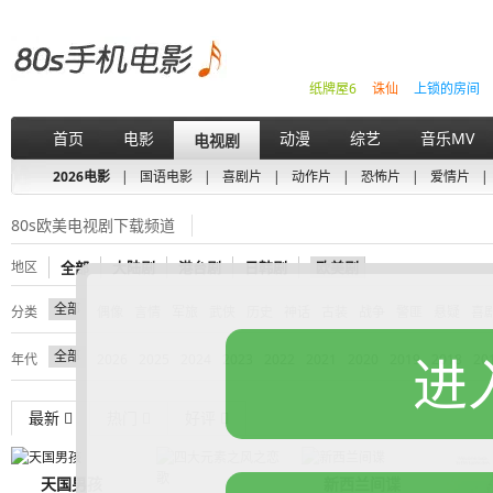
纸牌屋6
诛仙
上锁的房间
首页
电影
动漫
综艺
音乐MV
电视剧
2026电影
|
国语电影
|
喜剧片
|
动作片
|
恐怖片
|
爱情片
|
80s欧美电视剧下载频道
地区
全部
大陆剧
港台剧
日韩剧
欧美剧
全部
分类
偶像
言情
军旅
武侠
历史
神话
古装
战争
警匪
悬疑
喜
全部
进
年代
2026
2025
2024
2023
2022
2021
2020
2019
2018
20
最新
热门
好评
天国男孩
新西兰间谍