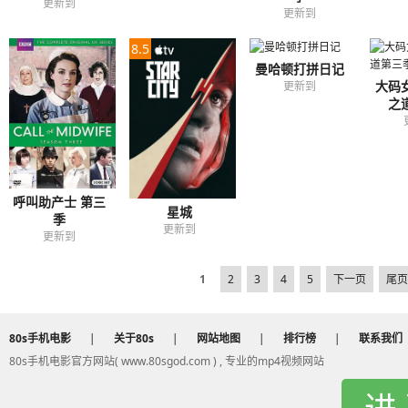
更新到
更新到
8.5
曼哈顿打拼日记
大码
更新到
之
呼叫助产士 第三
星城
季
更新到
更新到
1
2
3
4
5
下一页
尾页
80s手机电影
|
关于80s
|
网站地图
|
排行榜
|
联系我们
80s手机电影官方网站( www.80sgod.com ) , 专业的mp4视频网站