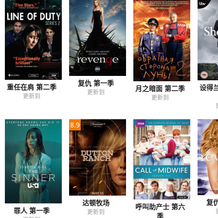
复仇 第一季
重任在肩 第二季
设得
月之暗面 第二季
更新到
更新到
更新到
8.9
复
达顿牧场
呼叫助产士 第六
罪人 第一季
更新到
季