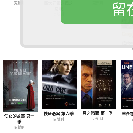
留
四大元素之风之
更新到
更新到
恋歌
更新到
嘻哈
月之暗面 第一季
铁证悬案 第六季
重任
使女的故事 第一
更新到
更新到
季
更新到