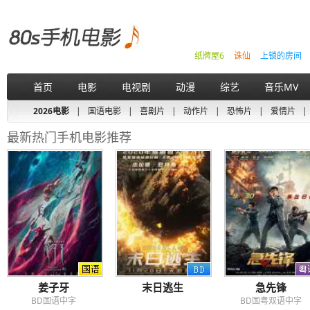
纸牌屋6
诛仙
上锁的房间
首页
电影
电视剧
动漫
综艺
音乐MV
2026电影
|
国语电影
|
喜剧片
|
动作片
|
恐怖片
|
爱情片
|
最新热门手机电影推荐
姜子牙
末日逃生
急先锋
BD国语中字
BD国粤双语中字