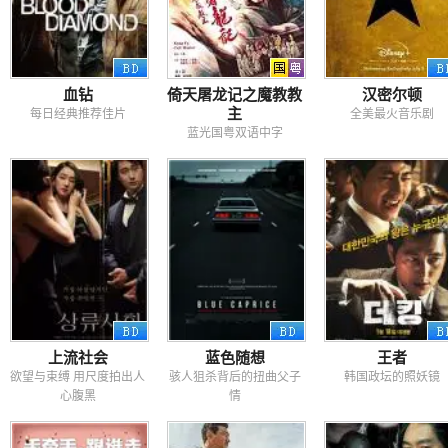
血钻
倚天屠龙记之魔教教
汉密尔顿
主
每日经典推荐佳片
全美最火音乐剧
蓝光国粤双语中字
上流社会
蓝色随想
王者
欲望与束缚 用尺度拍出人
骇人狙杀背后的扭曲父子
韩国政坛的照妖镜
心腹黑
情