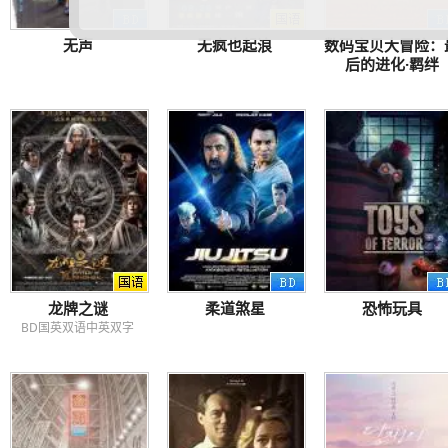
无声
无疯也起浪
数码宝贝大冒险：
后的进化·羁绊
龙牌之谜
柔道煞星
恐怖玩具
BD国英双语中英双字