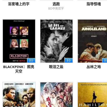
浴室墙上的字
逃跑
指导惊魂
BD中英双字
BLACKPINK：照亮
眼泪之盐
丛林之地
天空