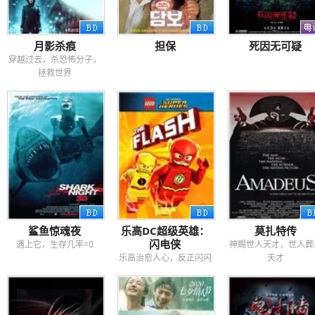
月影杀痕
担保
死因无可疑
穿越过去，杀恐怖分子，
拯救世界
鲨鱼惊魂夜
乐高DC超级英雄：
莫扎特传
闪电侠
遇上它，生存几率=0
神赐世人天才，世人葬
乐高治愈人心，反正闪闪
天才
就是惹人爱！！