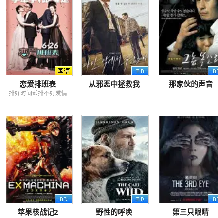
恋爱排班表
从邪恶中拯救我
那家伙的声音
排好时间却排不好爱情
苹果核战记2
野性的呼唤
第三只眼睛