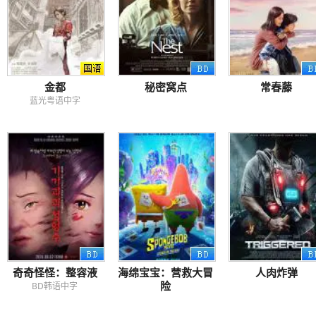
金都
秘密窝点
常春藤
蓝光粤语中字
奇奇怪怪：整容液
海绵宝宝：营救大冒
人肉炸弹
险
BD韩语中字