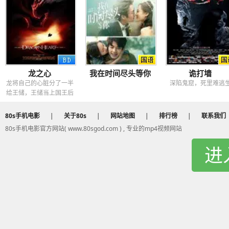
龙之心
我在时间尽头等你
诡打墙
龙将自己的心脏分了一半
深陷鬼窟，死里难逃
给王储，王储当上国王后
反而比自己的父亲更加残
暴
80s手机电影
|
关于80s
|
网站地图
|
排行榜
|
联系我们
80s手机电影官方网站( www.80sgod.com ) , 专业的mp4视频网站
进