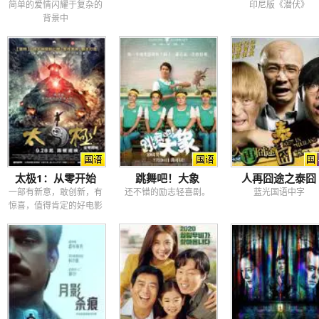
简单的爱情闪耀于复杂的
印尼版《潜伏》
背景中
太极1：从零开始
跳舞吧！大象
人再囧途之泰囧
一部有新意，敢创新，有
还不错的励志轻喜剧。
蓝光国语中字
惊喜，值得肯定的好电影