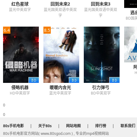
红色星球
回到未来2
回到未来3
蓝光中英双字
蓝光国英双语中英双
蓝光国英双语中英双
逃
字
字
BD国
6.4
8.5
侵略机器
暖暖内含光
引力弹弓
HD中英双字
蓝光中英双字
BD中英双字
0
0
80s手机电影
|
关于80s
|
网站地图
|
排行榜
|
联系我们
80s手机电影官方网站( www.80sgod.com ) , 专业的mp4视频网站