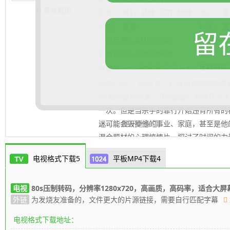
查看截图
类型：
科幻
悬疑
犯罪
惊悚
地区：
美
语言：
英语
导演：
吉
留
上映日期：
2019-09-27
片长：
1
更新日期：
2019-09-28
豆瓣短评
豆瓣评分：
6.1
剧情介绍：
1988 年，心怀侦探梦想的
德·霍布鲁克饰演）开始追踪一名连环杀手
一次。但是当杀手的罪行开始违背所有的
迷可能会毁掉他的事业、家庭，甚至是他
.......... 展开更多
混合题材的心理惊悚片，探讨了时间的力
们相聚又分开。该片由吉姆·米可执导，其
电视格式下载5
平板MP4下载4
克利欧佩特拉·科尔曼。
80s最新高清电影
电视
80s压制转码，分辨率1280x720，高画质，高码率，适合大屏
外链
为发烧友准备的，文件更大的片源链接，需要自行匹配字幕
电视格式下载地址：