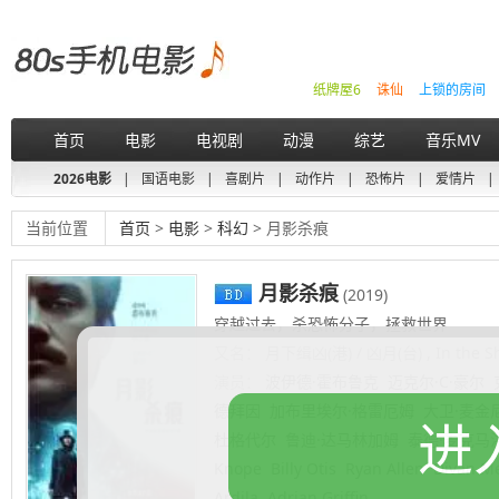
纸牌屋6
诛仙
上锁的房间
首页
电影
电视剧
动漫
综艺
音乐MV
2026电影
|
国语电影
|
喜剧片
|
动作片
|
恐怖片
|
爱情片
|
当前位置
首页
>
电影
>
科幻
> 月影杀痕
月影杀痕
(2019)
穿越过去，杀恐怖分子，拯救世界
又名：
月下缉凶(港) / 凶月(台) , In the Sh
演员：
波伊德·霍布鲁克
迈克尔·C·豪尔
德拜因
加布里埃尔·格雷厄姆
大卫·麦金
进
杜格代尔
鲁迪·达马林加姆
泰德·麦克马
Knope
Billy Otis
Ryan Allen
Divan M
Ardila
Adrian Griffin