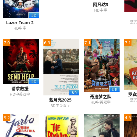
阿凡达3
HD中字
Lazer Team 2
蓝
HD中字
7.0
6.9
7.1
7.1
请求救援
罗宾
HD中英双字
奇迹梦之队
蓝月亮2025
蓝
HD中英双字
BD中英双字
8.2
4.5