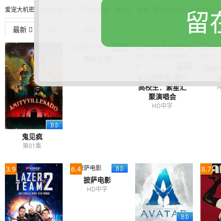
爱宠大机密
蜀山降魔传
一条狗的使命
锦衣卫
追龙
陈翔六点半
捉妖大仙
留
忌日快乐
龙珠
欢乐满人间
银魂
冰封侠
神奇动物
鸡皮疙瘩
生死竞赛
伸
最新
热门
好评
名侦探柯南
妈妈咪呀
新大头儿子和小头爸爸
蚁人
甩尾王
济公
角头
哆啦
智能女佣
我的
HD中字
星光继承者/僵尸
高校生：繁星汇
聚演唱会
HD中字
鬼见疯
第01集
3.9
6.4
8.7
披萨电影
HD中字