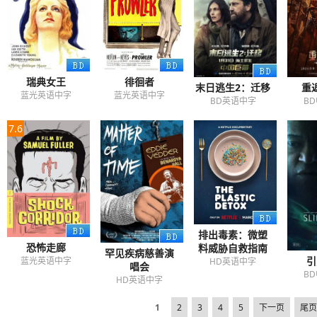
瑞典女王
徘徊者
末日逃生2：迁移
重
蓝光英语中字
蓝光英语中字
BD英语中字
B
7.6
排出毒素：微塑
恐怖走廊
料威胁自救指南
罕见疾病慈善演
引
蓝光英语中字
HD英语中字
唱会
B
HD英语中字
1
2
3
4
5
下一页
尾页