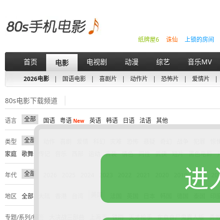
纸牌屋6
诛仙
上锁的房间
首页
电视剧
动漫
综艺
音乐MV
电影
2026电影
|
国语电影
|
喜剧片
|
动作片
|
恐怖片
|
爱情片
|
80s电影下载频道
全部
语言
国语
粤语
英语
韩语
日语
法语
其他
New
全部
类型
动作
喜剧
爱情
科幻
灾难
恐怖
悬疑
奇幻
战争
犯罪
惊
家庭
歌舞
传记
音乐
西部
运动
古装
情色
同性
武侠
短片
黑色电影
进
全部
年代
2026
2025
2024
2023
2022
2021
2020
2019
2018
20
美国
地区
全部
大陆
香港
台湾
法国
英国
日本
韩国
德国
泰国
印
专题/系列/标签
大决战三部曲
上海王
铁雨
天才枪手
东京食尸鬼真人版
勇