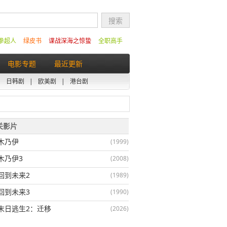
拳超人
绿皮书
谍战深海之惊蛰
全职高手
电影专题
最近更新
|
日韩剧
|
欧美剧
|
港台剧
相关影片
木乃伊
(1999)
木乃伊3
(2008)
回到未来2
(1989)
回到未来3
(1990)
末日逃生2：迁移
(2026)