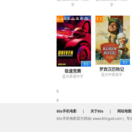
字
字
6.4
7.1
罗宾汉历险记
极速竞赛
蓝光中英双字
蓝光英语中字
0
0
80s手机电影
|
关于80s
|
网站地图
80s手机电影官方网站( www.80sgod.com ) ,