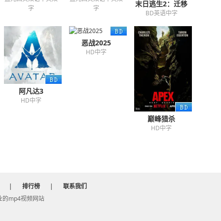
末日逃生2：迁移
字
字
BD英语中字
恶战2025
HD中字
阿凡达3
HD中字
巅峰猎杀
HD中字
|
排行榜
|
联系我们
 专业的mp4视频网站