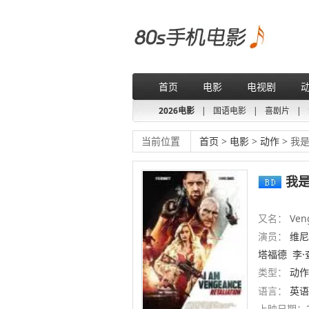
首页
电影
电视剧
2026电影
|
国语电影
|
喜剧片
|
当前位置
首页
>
电影
>
动作
> 我
我是
又名：
Veng
演员：
维尼
塔福德
李·
类型：
动作
语言：
英语
上映日期：