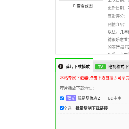
查看截图
更新日期：
豆瓣评分：
剧情介绍：
以法。几年
德很乐意看
的罪行。一
..........
似乎一心要
荐片下载播放
电视格式下
本站专属下载器:点击下方链接即可享
荐片播放下载地址：
蓝光
我是复仇者2
BD中字
全选
批量复制下载链接