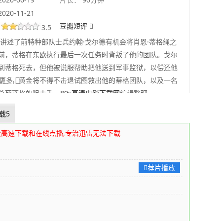
2020-11-21
豆瓣短评
3.5
讲述了前特种部队士兵约翰·戈尔德有机会将肖恩·蒂格绳之
前，蒂格在东欧执行最后一次任务时背叛了他的团队。戈尔
到蒂格死去，但他被说服帮助把他送到军事监狱，以偿还他
路上，黄金将不得不击退试图救出他的蒂格团队，以及一名
 展开更多
杀死蒂格的狙击手。
80s高清电影下载网
编辑整理
载5
受高速下载和在线点播,专治迅雷无法下载
荐片播放