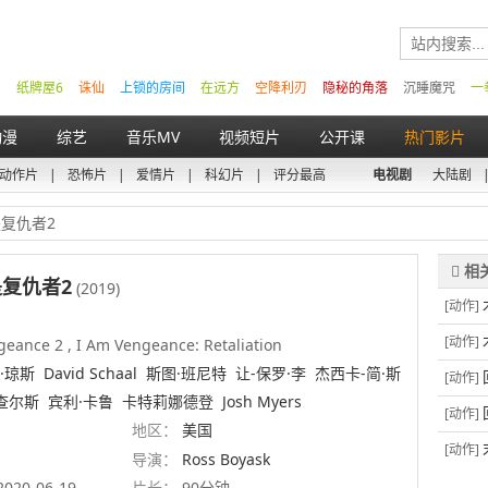
纸牌屋6
诛仙
上锁的房间
在远方
空降利刃
隐秘的角落
沉睡魔咒
一
动漫
综艺
音乐MV
视频短片
公开课
热门影片
动作片
|
恐怖片
|
爱情片
|
科幻片
|
评分最高
电视剧
大陆剧
是复仇者2
复仇者2
(2019)
[动作]
[动作]
eance 2 , I Am Vengeance: Retaliation
·琼斯
David Schaal
斯图·班尼特
让-保罗·李
杰西卡-简·斯
[动作]
查尔斯
宾利·卡鲁
卡特莉娜德登
Josh Myers
[动作]
地区：
美国
[动作]
导演：
Ross Boyask
2020-06-19
片长：
90分钟