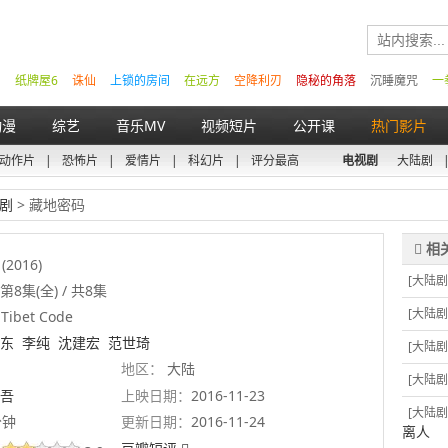
纸牌屋6
诛仙
上锁的房间
在远方
空降利刃
隐秘的角落
沉睡魔咒
一
动漫
综艺
音乐MV
视频短片
公开课
热门影片
动作片
|
恐怖片
|
爱情片
|
科幻片
|
评分最高
电视剧
大陆剧
剧
> 藏地密码
(2016)
[大陆剧
8集(全) / 共8集
[大陆剧
Tibet Code
东
李纯
沈建宏
范世琦
[大陆剧
地区：
大陆
[大陆剧
吾
上映日期：
2016-11-23
[大陆剧
分钟
更新日期：
2016-11-24
离人