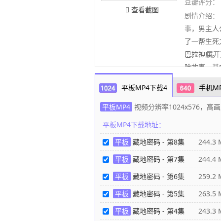
豆瓣评分：
查看截图
剧情介绍：
事，男主人
了一帮生死
巴拉神庙。
..........
险故事，其
多著名文化
平板MP4下载4
手机M
运的安排下
落的神秘宝
平板MP4
视频分辨率1024x576
巴突然收到
平板MP4下载地址：
促使卓木强
平板
藏地密码 - 第8集
244.3 
的动物竟然
家、生物学
平板
藏地密码 - 第7集
244.4 
越全球生死
平板
藏地密码 - 第6集
259.2 
相…… 西
平板
藏地密码 - 第5集
263.5 
平板
藏地密码 - 第4集
243.3 