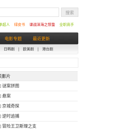
拳超人
绿皮书
谍战深海之惊蛰
全职高手
电影专题
最近更新
|
日韩剧
|
欧美剧
|
港台剧
相关影片
谜案拼图
]
悬案
]
京城奇探
]
逆时追捕
]
冒险王卫斯理之支
]