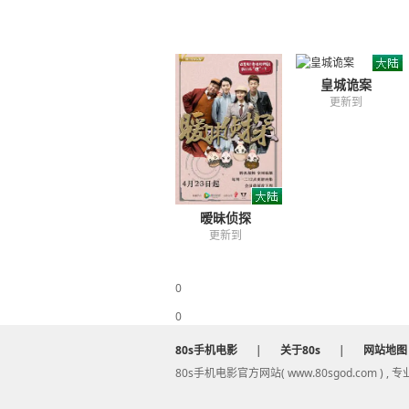
皇城诡案
更新到
暧昧侦探
更新到
0
0
80s手机电影
|
关于80s
|
网站地图
80s手机电影官方网站( www.80sgod.com ) ,