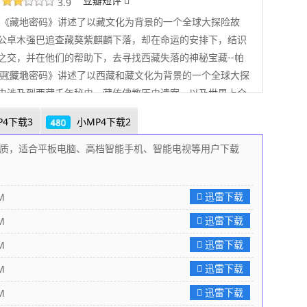
豆瓣短评
3.9
《藏地密码》讲述了以藏文化为背景的一个全球大探险故
公卓木强巴追查藏獒紫麒麟下落，却在命运的安排下，结识
之交，并在他们的帮助下，去寻找西藏失落的神秘宝藏--帕
 《藏地密码》讲述了以西藏和藏文化为背景的一个全球大探
 展开更多
中涉及到西藏千年秘史、藏传佛教历史遗案，以及世界上众
遗迹。讲述男主人公卓木强巴追查藏獒紫麒麟下落，却在命
P4下载3
小MP4下载2
，结识了一帮生死之交，并在他们的帮助下，去寻找西藏失
藏--帕巴拉神庙。 身在美国宾夕法尼亚州的藏獒专家卓木强
，高画质，适合平板电脑、高档智能手机、智能电视等用户下载
一个陌生人送来的信封，装着两张照片，惊现的远古神兽，
巴及导师、世界犬类学专家方新教授亲赴西藏，发现照片上
迅雷下载
M
和帕巴拉神庙有关…… 不久之后，一支由特种兵、考古学
家、密修高手等各色人物组成的神秘科考队，开始了一场穿
迅雷下载
M
禁地的探险之旅，他们要追寻藏传佛教千年隐秘历史的真
迅雷下载
M
藏，到底向我们隐瞒了什么
迅雷下载
M
迅雷下载
M