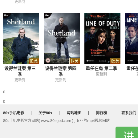
更新到
重任在肩 第二季
重任
设得兰谜案 第三
设得兰谜案 第四
季
季
更新到
更新到
更新到
0
0
80s手机电影
|
关于80s
|
网站地图
|
排行榜
|
联系我们
80s手机电影官方网站( www.80sgod.com ) , 专业的mp4视频网站
进