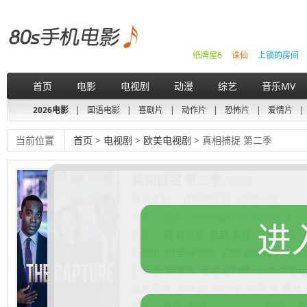
纸牌屋6
诛仙
上锁的房间
首页
电影
电视剧
动漫
综艺
音乐MV
2026电影
|
国语电影
|
喜剧片
|
动作片
|
恐怖片
|
爱情片
|
当前位置
首页
>
电视剧
>
欧美电视剧
> 真相捕捉 第二季
真相捕捉 第二季
(2022)
最近更新： 真相捕捉第二季第06集
又名：
囚禁 , The Capture Season 2
进
演员：
朗·普尔曼
夏莉·墨菲
安迪·尼曼
迈尔斯
哈里·米歇尔
莉娅·威廉姆斯
凯拉
厄希度
杨罗布
金妮·霍尔德
卡文·克勒金
娜塔丽·朱
Joseph Arkley
本·摩尔
露丝·
类型：
悬疑
剧情
地区：
英