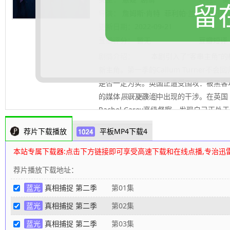
留
导演：
詹姆斯·肯特
菲利帕·兰
上映日期
格戴尔
更新日期：
2022-09-21
豆瓣评分：
暂无
豆瓣短评
剧情介绍：
本剧引入了“客串主角”的
新主角。第一季的Callum Turner
是否一定为实。英国正遭受围攻：被黑客
的媒体，以及政治中出现的干涉。在英国
.......... 展开更多
Rachel Carey高级督察，发现自己
个新的目标。可是，当她甚至不能信任自
荐片下载播放
平板MP4下载4
解决这起案件呢？ 相较第一季的监控
讲述“隐形”杀手、深度伪造科技的可怕崛
本站专属下载器:点击下方链接即可享受高速下载和在线点播,专治迅
日益紧张的关系，和英国媒体内部核心的腐败。 
荐片播放下载地址：
回归饰演女主角Rachel Carey高级督察。P
蓝光
真相捕捉 第二季
第01集
掉你》）饰演新客串男主Isaac Turn
客，有志于最高层职位。
80s高清电影下
蓝光
真相捕捉 第二季
第02集
蓝光
真相捕捉 第二季
第03集