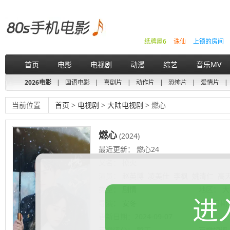
纸牌屋6
诛仙
上锁的房间
首页
电影
电视剧
动漫
综艺
音乐MV
2026电影
|
国语电影
|
喜剧片
|
动作片
|
恐怖片
|
爱情片
|
当前位置
首页
>
电视剧
>
大陆电视剧
> 燃心
燃心
(2024)
最近更新： 燃心24
又名：
撩火
演员：
赵英博
凌美仕
李枫
姚清仁
高
类型：
剧情
地区：
大
进
导演：
安冬
上映日期
更新日期：
2024-09-07