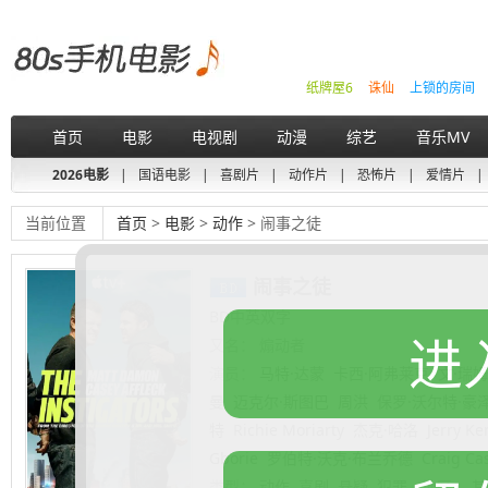
纸牌屋6
诛仙
上锁的房间
首页
电影
电视剧
动漫
综艺
音乐MV
2026电影
|
国语电影
|
喜剧片
|
动作片
|
恐怖片
|
爱情片
|
当前位置
首页
>
电影
>
动作
> 闹事之徒
闹事之徒
BD中英双字
进
又名：
煽动者
演员：
马特·达蒙
卡西·阿弗莱克
文·瑞
曼
迈克尔·斯图巴
周洪
保罗·沃尔特·豪
特
Richie Moriarty
杰克·哈洛
Jerry Ke
Gborie
罗伯特·沃克·布兰乔德
Craig C
类型：
动作
喜剧
悬疑
犯罪
地区：
其