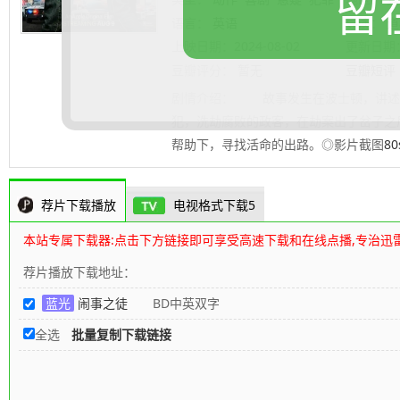
留
惊悚
剧情
语言：
英语
导演：
道
上映日期：
2024-08-02
更新日期
豆瓣评分：
暂无
豆瓣短评
剧情介绍：
故事发生在波士顿，讲述绝
犯，洗劫腐败的政客，在劫案出了岔子之
帮助下，寻找活命的出路。◎影片截图
8
荐片下载播放
电视格式下载5
本站专属下载器:点击下方链接即可享受高速下载和在线点播,专治迅
荐片播放下载地址：
蓝光
闹事之徒
BD中英双字
全选
批量复制下载链接