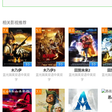
相关影视推荐
7.6
5.1
8.0
8.0
木乃伊
木乃伊3
回到未来2
回
蓝光国英双语中英双
蓝光国英双语中英双
蓝光国英双语中英双
蓝光国
字
字
字
6.4
7.1
恶