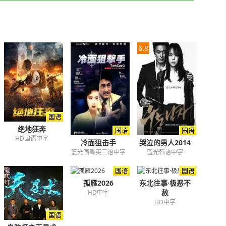
6.8
绝地狂奔
HD国语中字
冷面狙击手
哭泣的男人2014
蓝光国粤英三语中字
蓝光韩语中字
孤雁2026
东北往事·极恶不
赦
HD中字
HD中字