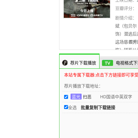
豆瓣评分：
剧情介绍：
斌（包贝尔
饰）潜逃后
这场慈善秀
..........
饰）拼死从
晓光的每一
荐片下载播放
电视格式下
需血债血偿
本站专属下载器:点击下方链接即可享
荐片播放下载地址：
蓝光
扫恶
HD国语中英双字
全选
批量复制下载链接