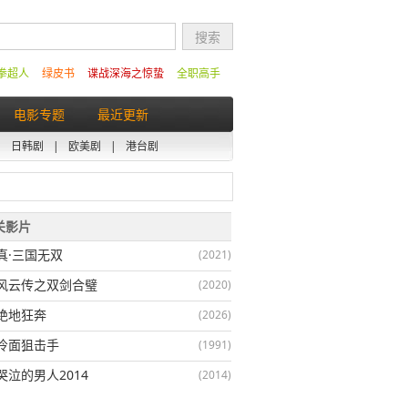
拳超人
绿皮书
谍战深海之惊蛰
全职高手
电影专题
最近更新
|
日韩剧
|
欧美剧
|
港台剧
相关影片
真·三国无双
(2021)
风云传之双剑合璧
(2020)
绝地狂奔
(2026)
冷面狙击手
(1991)
哭泣的男人2014
(2014)