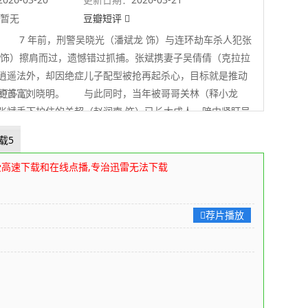
暂无
豆瓣短评
7 年前，刑警吴晓光（潘斌龙 饰）与连环劫车杀人犯张
 饰）擦肩而过，遗憾错过抓捕。张斌携妻子吴倩倩（克拉拉
逍遥法外，却因绝症儿子配型被抢再起杀心，目标就是推动
的首富刘晓明。 与此同时，当年被哥哥关林（释小龙
 展开更多
张斌手下护住的关超（赵润南 饰）已长大成人，暗中紧盯吴
步追查一心复仇。正邪双方，狭路相逢，一场追凶较量，终
载5
……◎影片截图
80s高清电影下载网
编辑整理
受高速下载和在线点播,专治迅雷无法下载
荐片播放