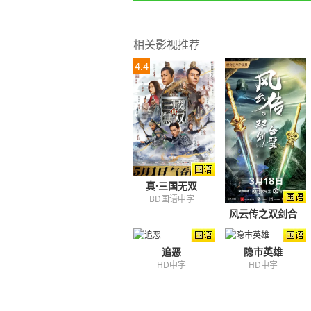
相关影视推荐
4.4
真·三国无双
BD国语中字
风云传之双剑合
璧
HD国语中字
追恶
隐市英雄
HD中字
HD中字