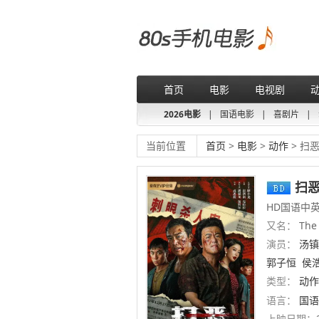
首页
电影
电视剧
2026电影
|
国语电影
|
喜剧片
|
当前位置
首页
>
电影
>
动作
> 扫
扫
HD国语中
又名：
The 
演员：
汤镇
郭子恒
侯
类型：
动作
语言：
国语
上映日期：