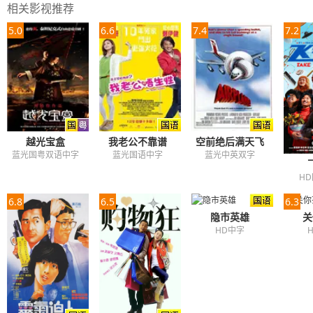
相关影视推荐
5.0
6.6
7.4
7.2
越光宝盒
我老公不靠谱
空前绝后满天飞
蓝光国粤双语中字
蓝光国语中字
蓝光中英双字
H
6.8
6.5
6.3
隐市英雄
关
HD中字