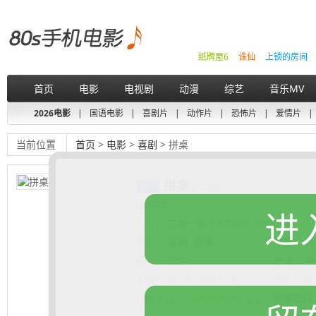
纸牌屋6
诛仙
上锁的房间
首页
电影
电视剧
动漫
综艺
音乐MV
2026电影
|
国语电影
|
喜剧片
|
动作片
|
恐怖片
|
爱情片
|
当前位置
首页
>
电影
>
喜剧
> 拼桌
拼桌
(2026)
HD中字
进
又名：
二食一餐 / A Table For Two
类型：
喜剧
爱情
地区：
大
语言：
国语
导演：
吴
上映日期：
2026-03-14
更新日期
豆瓣短评
豆瓣评分：
6.3