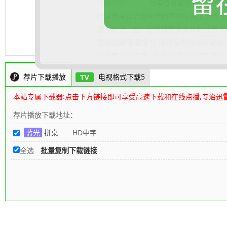
留
剧情介绍：
对美食有着独特见解的“码农
经常用美食治愈生活的图书编辑张嘉怡（
意外结识，在一起寻找更多美味的经历下
意相投的“饭搭子”。陆拾谷默默按照母亲
.......... 展开更多
翻涌着无限波涛，张嘉怡的图书编辑工作
都市的烟火气，牛马打工人的迷茫中，拾
荐片下载播放
电视格式下载5
的指引下如何完成自我的成长？二人间又
道色香味俱全的真香菜肴只待观众“尝鲜”
本站专属下载器:点击下方链接即可享受高速下载和在线点播,专治迅
荐片播放下载地址：
蓝光
拼桌
HD中字
全选
批量复制下载链接