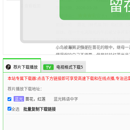
留
查看截图
更新日期：
2026-03-28
豆瓣短评
豆瓣评分：
7.1
剧情介绍：
蔷花（林秀晶 饰）和红莲（
姐妹。在一个充满阳光的午后被父亲开车
然而她们对居住在这里的继母心生排斥，
小鸟被毒死，但是在蔷花的眼中，继母一
.......... 展开更多
懂得保护自己不紧要，但是妹妹红莲尚且
捍卫着妹妹的利益。但父亲却处处责怪自
荐片下载播放
电视格式下载5
的所为。蔷花与父亲的争吵越发激烈，直
本站专属下载器:点击下方链接即可享受高速下载和在线点播,专治迅
荐片播放下载地址：
蓝光
蔷花，红莲
蓝光韩语中字
全选
批量复制下载链接