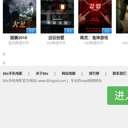
猖獗2018
远征别墅
降灵：鬼神游戏
蓝光韩语中字
HD韩语中字
HD韩语中字
H
0
0
80s手机电影
|
关于80s
|
网站地图
|
排行榜
|
联系我们
80s手机电影官方网站( www.80sgod.com ) , 专业的mp4视频网站
进