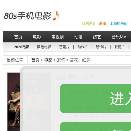
纸牌屋6
诛仙
上锁的房间
首页
电影
电视剧
动漫
综艺
音乐MV
2026电影
|
国语电影
|
喜剧片
|
动作片
|
恐怖片
|
爱情片
|
当前位置
首页
>
电影
>
恐怖
> 蔷花，红莲
蔷花，红莲
(2003)
蓝光韩语中字
进
又名：
鬼魅 , 姊魅情深 , 蔷花红莲 , A Tale 
장화 , 홍련
演员：
林秀晶
廉晶雅
文根英
金甲洙
类型：
恐怖
悬疑
惊悚
剧情
地区：
韩
语言：
韩语
导演：
金
上映日期：
2003-06-13(韩国)
片长：
1