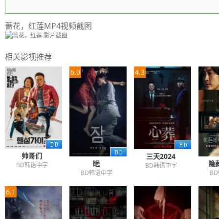
蔷花，红莲MP4视频截图
相关影视推荐
6.0
4.3
帅哥们
三天2024
眠
隐
BD韩语中字
BD韩语中字
BD韩语中字
B
6.1