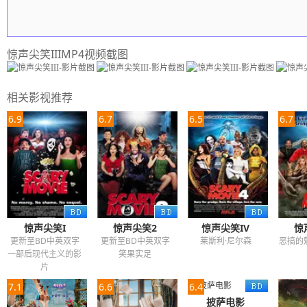
惊声尖笑IIIMP4视频截图
相关影视推荐
6.9
6.7
6.5
6.7
惊声尖笑I
惊声尖笑2
惊声尖笑IV
惊
更新至BD中英双字
更新至BD中英双字
莱斯利·尼尔森
恶搞的
一部后现代主义的影
笑果实足
片
7.1
6.6
6.4
披萨电影