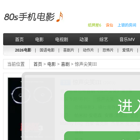
纸牌屋6
诛仙
上锁的房间
首页
电影
电视剧
动漫
综艺
音乐MV
2026电影
|
国语电影
|
喜剧片
|
动作片
|
恐怖片
|
爱情片
|
当前位置
首页
>
电影
>
喜剧
> 惊声尖笑III
惊声尖笑III
(2003)
著名恶搞恐怖喜剧《惊声尖笑》第3集
进
相关专题/系列：
惊声尖笑
又名：
恐怖电影3 , 搞乜鬼夺命杂作3 , Scar
演员：
帕米拉·安德森
安娜·法瑞丝
奎恩
Marny Eng
西蒙·雷克斯
杰里米·皮文
类型：
喜剧
地区：
美
语言：
英语
导演：
大