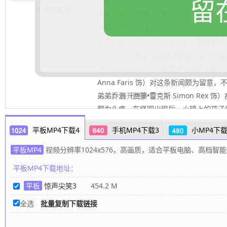
留
查看截图
上映日期：
2003-10-24
片长：
8
更新日期：
2011-12-19
豆瓣短评
豆瓣评分：
6.6
剧情介绍：
在华盛顿特区以西20哩的小
Charlie Sheen 饰）的田中出现了
Anna Faris 饰）对这条新闻颇为留
弟弟乔治（西蒙•雷克斯 Simon Rex
.......... 展开更多
颇为头疼。在怪圈出现后，小镇上的孩子
的朋友布兰达在看了一部录像带后离奇死
平板MP4下载4
手机MP4下载3
小MP4下载
七天后她将死亡的神秘电话，无助的辛迪
先知，才发现一系列怪事的根源与一座灯
平板MP4
视频分辨率1024x576，高画质，适合平板电脑、高档智
向身处危机之中的人们发出外星人可能来
平板MP4下载地址：
利•尼尔森 Leslie Nielsen 饰）也开始
平板
惊声尖笑3
454.2 M
全选
批量复制下载链接