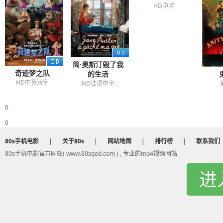
HD中字
简·奥斯汀毁了我
奇迹梦之队
的生活
HD中英双字
HD法语中字
0
0
80s手机电影
|
关于80s
|
网站地图
|
排行榜
|
联系我们
80s手机电影官方网站( www.80sgod.com ) , 专业的mp4视频网站
进