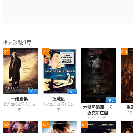
相关影视推荐
8.2
7.0
4.5
一级恐惧
捉贼记
蓝光国英双语中英双
蓝光国英双语中英双
地狱屋起源：卡
重
字
字
迈克尔庄园
B
BD中英双字
6.2
6.6
6.4