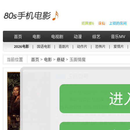
纸牌屋6
诛仙
上锁的房间
首页
电影
电视剧
动漫
综艺
音乐MV
2026电影
|
国语电影
|
喜剧片
|
动作片
|
恐怖片
|
爱情片
|
当前位置
首页
>
电影
>
悬疑
> 玉面情魔
玉面情魔
(2021)
BD中英双字
进
又名：
噩梦巷/夜路(台) , Nightmare Alle
演员：
蒂姆·布雷克·尼尔森
威廉·达福
小
凯特·布兰切特
玛丽·斯汀伯根
鲁妮·玛拉
卫·休莱特
大卫·斯特雷泽恩
霍特·麦克卡
特
拉娜·珍·科洛斯特奇
吉姆·比弗
黛安·
尔