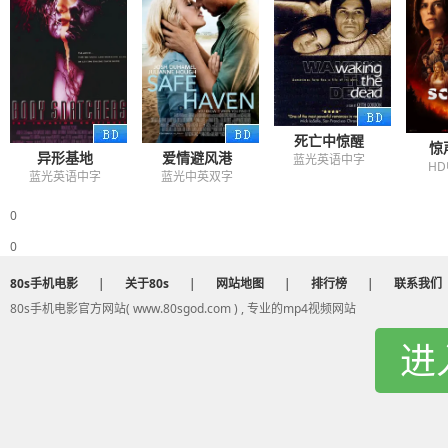
死亡中惊醒
惊
异形基地
爱情避风港
蓝光英语中字
H
蓝光英语中字
蓝光中英双字
0
0
80s手机电影
|
关于80s
|
网站地图
|
排行榜
|
联系我们
80s手机电影官方网站( www.80sgod.com ) , 专业的mp4视频网站
进