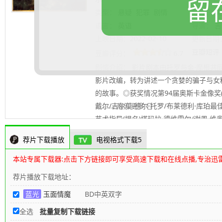
留
类型：
悬疑
犯罪
剧情
地区：
美
语言：
英语
导演：
吉
上映日期：
2022-02-10
更新日期
豆瓣短评
豆瓣评分：
6.7
剧情介绍：
影片剧本由托罗与金·摩根共同
影片改编，转为讲述一个贪婪的骗子与女
的故事。◎获奖情况第94届奥斯卡金像奖(20
戴尔/吉尔莫·德尔·托罗/布莱德利·库珀最
.......... 展开更多
艺术指导(提名)塔玛拉·德维雷尔/谢恩·维
凯拉第75届英国电影学院奖(2022)电影
荐片下载播放
电视格式下载5
装设计(提名)电影奖最佳艺术指导(提名)第2
影奖最佳女配角(提名)凯特·布兰切特第24
本站专属下载器:点击下方链接即可享受高速下载和在线点播,专治迅
年代电影最佳服装设计(提名)路易斯·塞凯
荐片播放下载地址：
理
蓝光
玉面情魔
BD中英双字
全选
批量复制下载链接