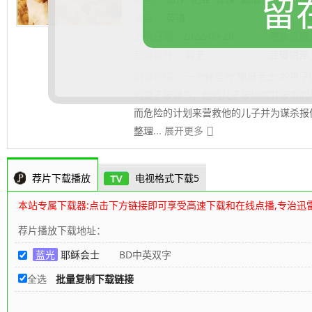
留
语言：
英语
导演：
Pa
上映日期：
2022-05-28
更新日期
豆瓣评分：
暂无
豆瓣短评
剧情介绍：
一个绰号为“耶稣会士”的男
的妻子被谋杀，他的儿子被绑架并被带到
而危险的计划来营救他的儿子并为谋杀报
整理
.......... 展开更多
荐片下载播放
电视格式下载5
本站专属下载器:点击下方链接即可享受高速下载和在线点播,专治迅
荐片播放下载地址：
蓝光
耶稣会士
BD中英双字
全选
批量复制下载链接