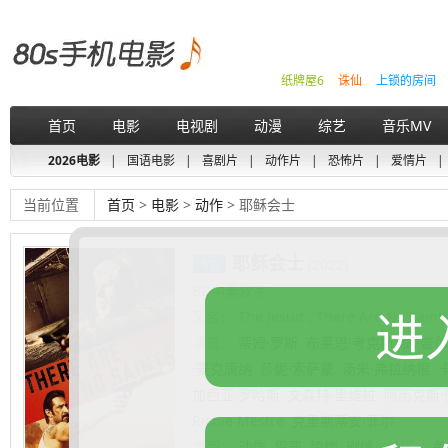
纸牌屋6
诛仙
上锁的房间
首页
电影
电视剧
动漫
综艺
音乐MV
2026电影
|
国语电影
|
喜剧片
|
动作片
|
恐怖片
|
爱情片
|
当前位置
首页
>
电影
>
动作
> 耶稣会士
耶稣会士
(2022)
BD中英双字
进
又名：
The Jesuit , There Are No Saint
演员：
蒂姆·罗斯
布莱恩·考克斯
朗·普
·麦克唐纳
莎妮·索萨蒙
汤米·弗拉纳根
加西亚·罗哈斯
文森特·里维拉
阿历克斯·
Richie Mestre
克里斯蒂安·菲尔
类型：
动作
犯罪
惊悚
剧情
地区：
美