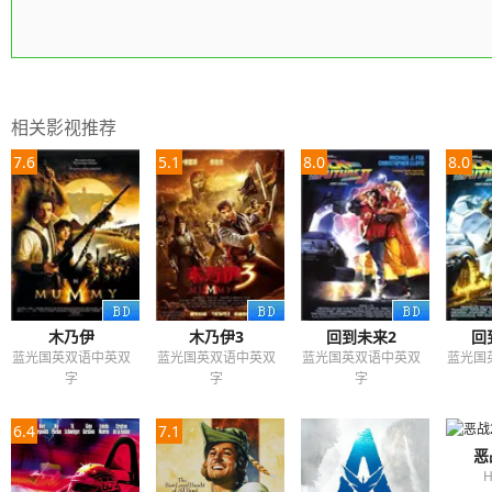
相关影视推荐
7.6
5.1
8.0
8.0
木乃伊
木乃伊3
回到未来2
回
蓝光国英双语中英双
蓝光国英双语中英双
蓝光国英双语中英双
蓝光国
字
字
字
6.4
7.1
恶