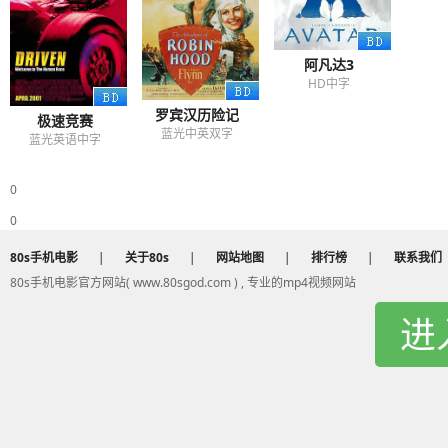
阿凡达3
HD中字
罗宾汉历险记
极速竞赛
蓝光中英双字
蓝光英语中字
0
0
80s手机电影
|
关于80s
|
网站地图
|
排行榜
|
联系我们
80s手机电影官方网站( www.80sgod.com ) , 专业的mp4视频网站
进