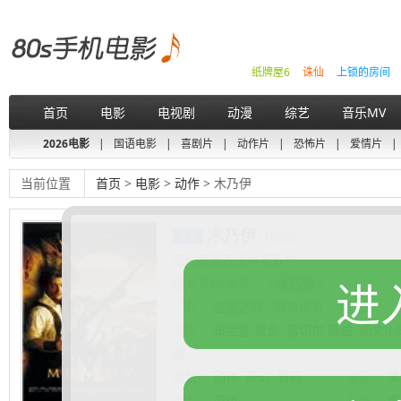
纸牌屋6
诛仙
上锁的房间
首页
电影
电视剧
动漫
综艺
音乐MV
2026电影
|
国语电影
|
喜剧片
|
动作片
|
恐怖片
|
爱情片
|
当前位置
首页
>
电影
>
动作
> 木乃伊
木乃伊
(1999)
蓝光国英双语中英双字
进
相关专题/系列：
木乃伊
又名：
盗墓迷城 , 神鬼传奇 , 木乃伊
演员：
布兰登·费舍
蕾切尔·薇兹
凯文·J
洛
类型：
动作
奇幻
冒险
地区：
美
语言：
英语
导演：
斯