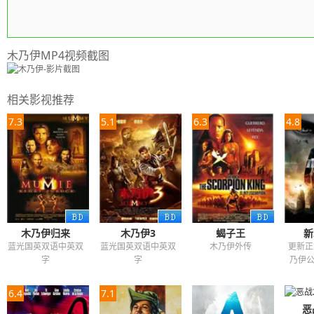
受到最严厉的诅咒被做成木乃伊封缄在石
醒，拥有了无比法力的伊莫顿即将血洗埃
木乃伊MP4视频截图
相关影视推荐
7.3
5.1
6.3
4.8
木乃伊归来
木乃伊3
蝎子王
新
蓝光国英双语中英双
蓝光国英双语中英双
木乃伊外传
更新正
字
字
乃伊
6.4
7.1
恶