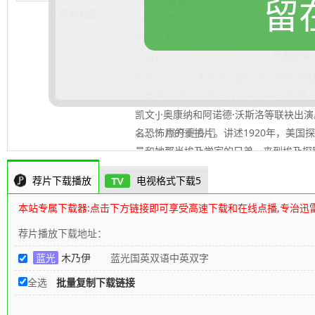
留
查看截图
上映日期：
1999-05-07
片长：
1
更新日期：
2026-03-23
豆瓣短评
豆瓣评分：
7.6
剧情介绍：
《木乃伊》是一部1999年环
由斯蒂芬·索莫斯编剧并执导，布兰登·费
凯文·J·奥康纳和阿诺德·沃斯洛等联袂出
名恐怖片的重拍片。讲述1920年，美国
.......... 展开更多
员和她那当埃及学家的兄弟，来到埃及探险
成活人，随后开始了一段刺激惊险之旅。
荐片下载播放
电视格式下载5
墓地，相传此处拥有法老留下的大量珍奇
金，但却生还者寥寥。哈姆纳塔因此成为
本站专属下载器:点击下方链接即可享受高速下载和在线点播,专治迅
城”。 图书管理员伊芙琳（Rachel Wei
荐片播放下载地址：
张哈姆纳塔的地图，大为兴奋的她决定和
蓝光
木乃伊
蓝光国英双语中英双字
到曾经的幸存者欧康诺（Brendan Fras
伴前往。 一段惊险旅途后，伊芙琳一行
全选
批量复制下载链接
是最恐怖的事情发生了：三千年前赛提一