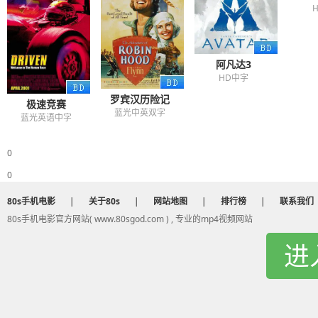
阿凡达3
HD中字
罗宾汉历险记
极速竞赛
蓝光中英双字
蓝光英语中字
0
0
80s手机电影
|
关于80s
|
网站地图
|
排行榜
|
联系我们
80s手机电影官方网站( www.80sgod.com ) , 专业的mp4视频网站
进