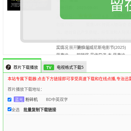
留
上映日期：
2025-09-01
更新日期
豆瓣短评
豆瓣评分：
6.0
剧情介绍：
聚焦UFC传奇人物马克·克
活，他对自己产生质疑，与生活和人际关
女友Dawn Staple也努力在他混乱矛
奖情况 第82届威尼斯电影节(2025) 
.......... 展开更多
萨弗迪 银狮奖 最佳导演 本·萨弗迪 第
影类 剧情片最佳男主角(提名) 道恩·强森
荐片下载播放
电视格式下载5
艾米莉·布朗特 第79届英国电影学院奖(
发型(提名) 第31届美国评论家选择电影
本站专属下载器:点击下方链接即可享受高速下载和在线点播,专治迅
(提名) 米娅·尼尔/费利克斯·福克斯/辻一
荐片播放下载地址：
网
编辑整理
蓝光
粉碎机
BD中英双字
全选
批量复制下载链接