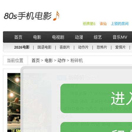
纸牌屋6
诛仙
上锁的房间
首页
电影
电视剧
动漫
综艺
音乐MV
2026电影
|
国语电影
|
喜剧片
|
动作片
|
恐怖片
|
爱情片
|
当前位置
首页
>
电影
>
动作
> 粉碎机
粉碎机
(2025)
BD中英双字
进
又名：
神拳太保 , The Smashing Machi
演员：
道恩·强森
艾米莉·布朗特
安德烈
藤
奥列克桑德·乌西克
惠特尼·穆尔
保罗
特朗布莱
类型：
动作
剧情
传记
运动
地区：
美
语言：
英语
导演：
神