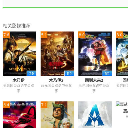
相关影视推荐
7.6
5.1
8.0
8.0
木乃伊
木乃伊3
回到未来2
回
蓝光国英双语中英双
蓝光国英双语中英双
蓝光国英双语中英双
蓝光国
字
字
字
6.4
7.1
恶