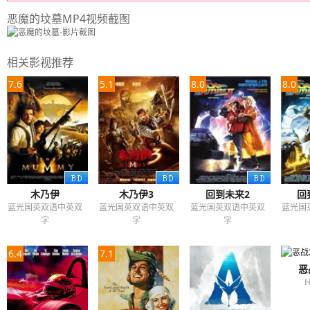
恶魔的坟墓MP4视频截图
相关影视推荐
7.6
5.1
8.0
8.0
木乃伊
木乃伊3
回到未来2
回
蓝光国英双语中英双
蓝光国英双语中英双
蓝光国英双语中英双
蓝光国
字
字
字
6.4
7.1
恶