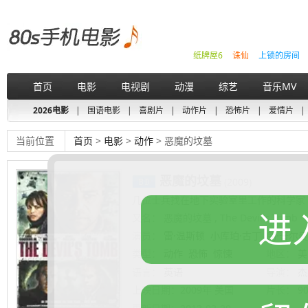
纸牌屋6
诛仙
上锁的房间
首页
电影
电视剧
动漫
综艺
音乐MV
2026电影
|
国语电影
|
喜剧片
|
动作片
|
恐怖片
|
爱情片
|
当前位置
首页
>
电影
>
动作
> 恶魔的坟墓
恶魔的坟墓
(2009)
几位士兵找在地下实验室里工作的科学家
进
又名：
恶魔的坟墓 , The Devil's Tomb
演员：
雷·温斯顿
小库珀·古丁
朗·普尔曼
类型：
动作
恐怖
惊悚
地区：
美
语言：
英语
导演：
杰
上映日期：
2009年 美国
片长：
9