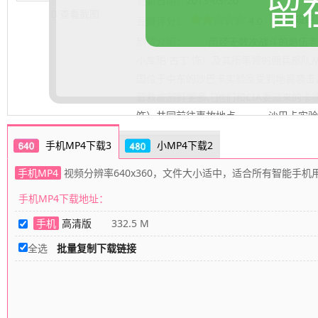
留
更新日期：
2013-03-20
查看截图
豆瓣短评
豆瓣评分：
4.0
剧情介绍：
历经无数次战斗的退伍老兵马克（C
小库珀·古丁 饰）及其所率领的佣兵部队
国位于中东的沙巴卡实验室受到地震袭击
营救被困科学家，他们和CIA委派来的卡德尔博
.......... 展开更多
饰）共同前往事故地点。 沙巴卡实验
的部队进入基地内部，却发现一名带有奇
手机MP4下载3
小MP4下载2
卡德尔对其有所隐瞒。当他们不断深入内
行动，无意中惊醒了永久沉睡的恶魔
手机MP4
视频分辨率640x360，文件大小适中，适合所有智能手机
手机MP4下载地址：
手机
高清版
332.5 M
全选
批量复制下载链接