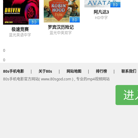
阿凡达3
HD中字
罗宾汉历险记
极速竞赛
蓝光中英双字
蓝光英语中字
0
0
80s手机电影
|
关于80s
|
网站地图
|
排行榜
|
联系我们
80s手机电影官方网站( www.80sgod.com ) , 专业的mp4视频网站
进